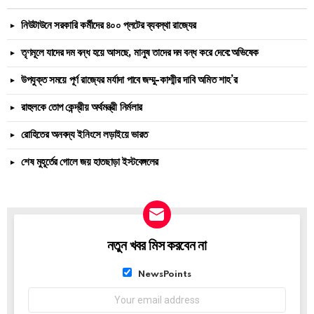
নিউটাউনে সরকারি কর্মীদের ৪০০ প্লটের ব্যবস্থা রাজ্যের
তৃণমূলে যাদের দম বন্ধ হয়ে আসছে, মানুষ তাদের দম বন্ধ করে দেবে:অভিষেক
উপযুক্ত সময়ে পূর্ণ রাজ্যের মর্যাদা পাবে জম্মু-কাশ্মীর দাবি অমিত শাহ’র
রাহুলকে তোপ কেন্দ্রীয় অর্থমন্ত্রী নির্মলার
রোহিতের অনবদ্য ইনিংসে লড়াইয়ে ভারত
শেষ মুহূর্তের গোলে জয় হাতছাড়া ইস্টবেঙ্গলের
নতুন খবর মিস করবেন না
NEWSLETTER
List
NewsPoints
choice