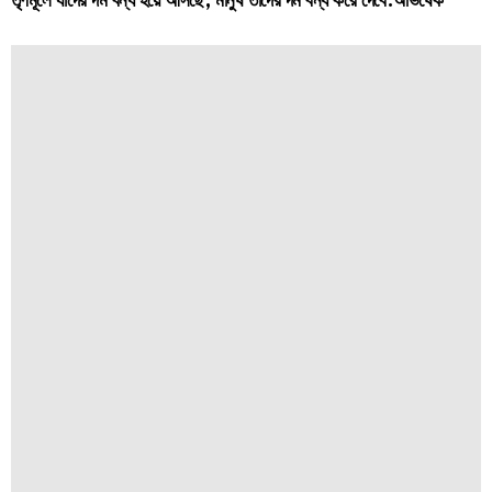
তৃণমূলে যাদের দম বন্ধ হয়ে আসছে, মানুষ তাদের দম বন্ধ করে দেবে:অভিষেক