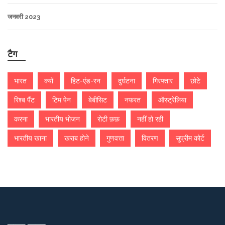
जनवरी 2023
टैग
भारत
क्यों
हिट-एंड-रन
दुर्घटना
गिरफ्तार
छोटे
रिश्ब पैंट
टिम पेन
बेबीसिट
नफरत
ऑस्ट्रेलिया
करना
भारतीय भोजन
रोटी फ़फ़
नहीं हो रही
भारतीय खाना
खराब होने
गुणवत्ता
वितरण
सुप्रीम कोर्ट