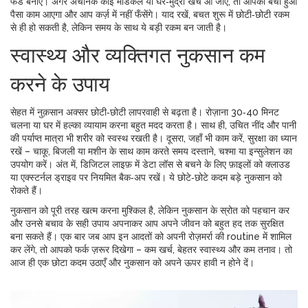
फंड बनाएं। अगर अचानक कोई मेडिकल या घर‑मुद्रा खर्च आ जाए, तो आपका बचा हुआ
पैसा काम आएगा और आप कर्ज़ में नहीं फँसेंगे। याद रखें, बचत शुरू में छोटी‑छोटी रकम
से ही हो सकती है, लेकिन समय के साथ ये बड़ी रकम बन जाती है।
स्वास्थ्य और व्यक्तिगत नुकसान कम
करने के उपाय
सेहत में नुक़सान अक्सर छोटी‑छोटी लापरवाही से बढ़ता है। रोज़ाना 30‑40 मिनट
चलना या घर में हल्का व्यायाम करना बहुत मदद करता है। साथ ही, उचित नींद और पानी
की पर्याप्त मात्रा भी शरीर को स्वस्थ रखती है। दूसरा, जहाँ भी काम करें, सुरक्षा का ध्यान
रखें – चाकू, बिजली या मशीन के साथ काम करते समय दस्ताने, चश्मा या इन्सुलेशन का
उपयोग करें। अंत में, डिजिटल लाइफ़ में डेटा लॉस से बचने के लिए फ़ाइलों को क्लाउड
या एक्स्टर्नल ड्राइव पर नियमित बैक‑अप रखें। ये छोटे‑छोटे कदम बड़े नुकसान को
रोकते हैं।
नुकसान को पूरी तरह खत्म करना मुश्किल है, लेकिन नुकसान के स्रोत को पहचान कर
और उनसे बचाव के सही उपाय अपनाकर आप अपने जीवन को बहुत हद तक सुरक्षित
बना सकते हैं। एक बार जब आप इन आदतों को अपनी रोज़मर्रा की routine में शामिल
कर लेंगे, तो आपको फर्क ज़रूर दिखेगा – कम खर्च, बेहतर स्वास्थ्य और कम तनाव। तो
आज ही एक छोटा कदम उठाएँ और नुकसान को अपने ऊपर हावी न होने दें।