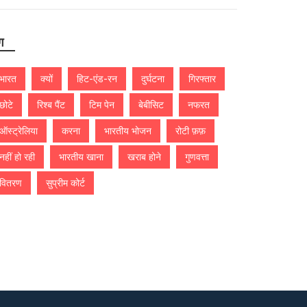
ग
भारत
क्यों
हिट-एंड-रन
दुर्घटना
गिरफ्तार
छोटे
रिश्ब पैंट
टिम पेन
बेबीसिट
नफरत
ऑस्ट्रेलिया
करना
भारतीय भोजन
रोटी फ़फ़
नहीं हो रही
भारतीय खाना
खराब होने
गुणवत्ता
वितरण
सुप्रीम कोर्ट