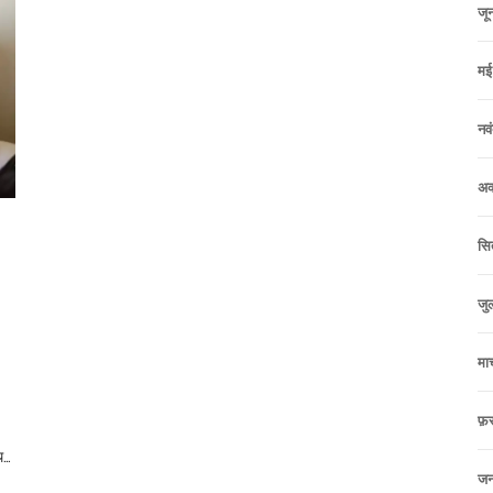
जू
मई
नव
अक
सि
जु
मा
फ़
थ
जन