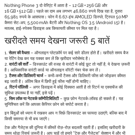
Nothing Phone 3 दो वेरिएंट में आता है – 12 GB + 256 GB और
16 GB + 512 GB। पहले का दाम अब लगभग 46,860 रुपये दिख रहा है, दूसरा
65,981 रुपये के आसपास। फोन में 6.67‑इंच AMOLED डिस्प्ले, ट्रिपल 50 MP
कैमरा सेट‑अप, 5,500 mAh बैटरी और Nothing OS 3.5 (Android 15) है।
मतलब, हाई‑स्पेक्स डिवाइस अब किफायती कीमत पर मिल रहा है।
खरीदते समय देखना जरूरी 5 बातें
1.
सेलर की वैधता
– ऑनलाइन प्लेटफ़ॉर्म पर कई सारे डीलर होते हैं। खरीदते समय बैज
या रेटिंग देख कर यह पक्का कर लें कि ख़रीदार भरोसेमंद है।
2.
वारंटी की शर्तें
– डिस्काउंट की वजह से वारंटी में कोई छूट तो नहीं है, ये देखना ज़रूरी
है। आधिकारिक वारंटी कार्ड या ऑनलाइन वॉरंटी नंबर चेक कर लें।
3.
टैक्स और डिलिवरी चार्ज
– कभी‑कभी टैक्स और डिलिवरी फीस को जोड़कर कीमत
बढ़ जाती है। अंतिम बिल में छिपी हुई फीस नहीं होनी चाहिए।
4.
रिटर्न पॉलिसी
– अगर डिवाइस में कोई दिक्कत आती है तो रिटर्न या एक्सचेंज की
सुविधा उपलब्ध है या नहीं, इसे पढ़ें।
5.
सिम लॉक या नेटवर्क कॉम्पैटिबिलिटी
– कुछ फ़ोन नेटवर्क‑लॉक्ड हो सकते हैं। यह
सुनिश्चित करें कि आपका कैरियर फ़ोन को सपोर्ट करता है।
इन बिंदुओं को ध्यान में रखकर आप न सिर्फ़ डिस्काउंट का फायदा उठाएंगे, बल्कि बाद में
किसी समस्या से भी बच जाएंगे।
टेक और गैजेट्स की दुनिया में कीमतें रोज़-रोज़ बदलती रहती हैं। इसलिए खरीदारी के
समय थोड़ा रिसर्च ज़रूरी है। आप चाहें तो हमारे "टेक और गैजेट्स" सेक्शन में और भी