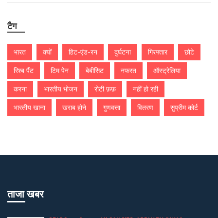
टैग
भारत
क्यों
हिट-एंड-रन
दुर्घटना
गिरफ्तार
छोटे
रिश्ब पैंट
टिम पेन
बेबीसिट
नफरत
ऑस्ट्रेलिया
करना
भारतीय भोजन
रोटी फ़फ़
नहीं हो रही
भारतीय खाना
खराब होने
गुणवत्ता
वितरण
सुप्रीम कोर्ट
ताजा खबर